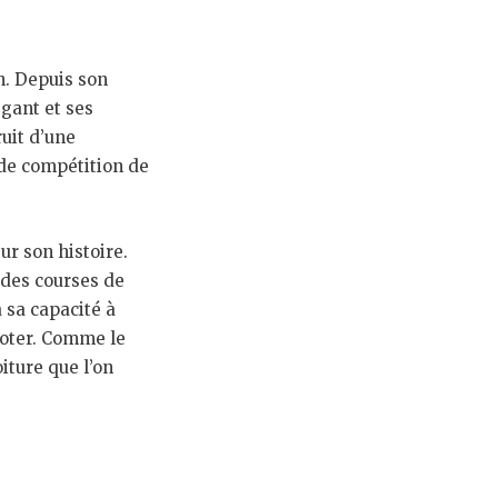
n. Depuis son
égant et ses
ruit d’une
t de compétition de
ur son histoire.
 des courses de
 sa capacité à
loter. Comme le
iture que l’on
»