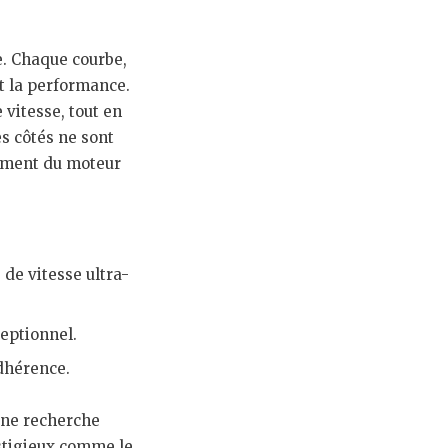
ue. Chaque courbe,
t la performance.
 vitesse, tout en
es côtés ne sont
ssement du moteur
de vitesse ultra-
ceptionnel.
adhérence.
’une recherche
estigieux comme le