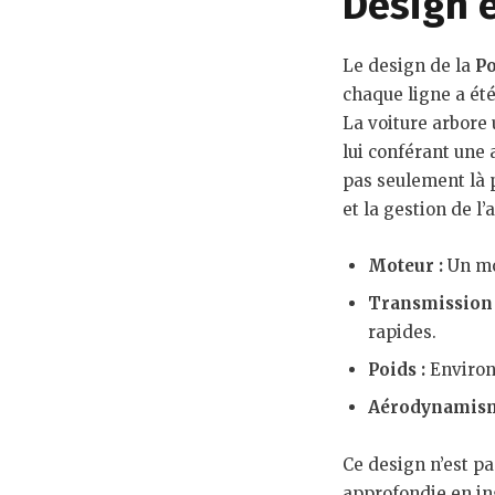
Design 
Le design de la
Po
chaque ligne a ét
La voiture arbore 
lui conférant une 
pas seulement là p
et la gestion de l’a
Moteur :
Un mot
Transmission 
rapides.
Poids :
Environ 
Aérodynamism
Ce design n’est pa
approfondie en ing