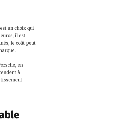
est un choix qui
euros, il est
nés, le coût peut
 marque.
Porsche, en
 tendent à
estissement
able