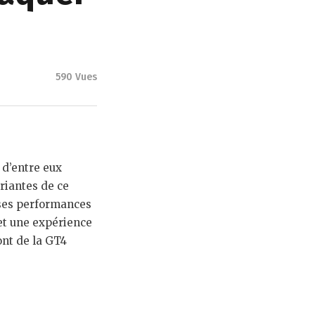
590
Vues
d’entre eux
ariantes de ce
 ses performances
met une expérience
ont de la GT4