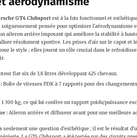
et aérodynamisme
rsche GT4 Clubsport
est à la fois fonctionnel et esthétiq
é soigneusement pensée pour optimiser l’aérodynamisme e
un aileron arrière imposant qui améliore la stabilité à haute
allure résolument sportive. Les prises d’air sur le capot et l
our le style ; elles jouent un rôle crucial dans le refroidi
ir.
eur flat-six de 3,8 litres développant 425 chevaux.
:
Boîte de vitesses PDK à 7 rapports pour des changements 
1 300 kg, ce qui lui confère un rapport poids/puissance ex
e :
Aileron arrière et diffuseur avant pour une meilleure 
s seulement une question d’esthétique ; il est le résultat d
énierie. La GT4 Clubsport a été testée sur des circuits pr