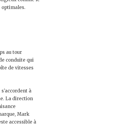
 optimales.
ps au tour
de conduite qui
oîte de vitesses
t s’accordent à
e. La direction
aisance
 marque, Mark
ste accessible à