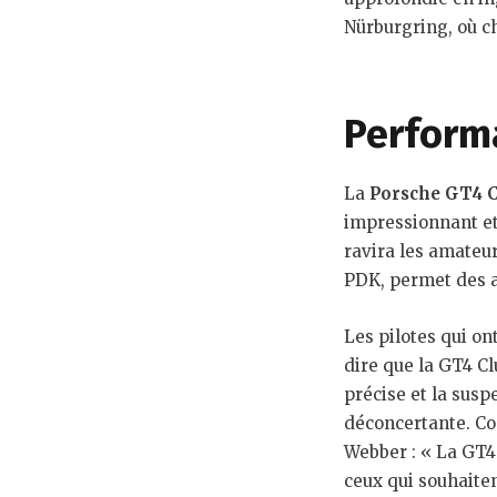
Nürburgring, où c
Performa
La
Porsche GT4 C
impressionnant et
ravira les amateur
PDK, permet des ac
Les pilotes qui on
dire que la GT4 Cl
précise et la sus
déconcertante. Co
Webber : « La GT4 
ceux qui souhaitent