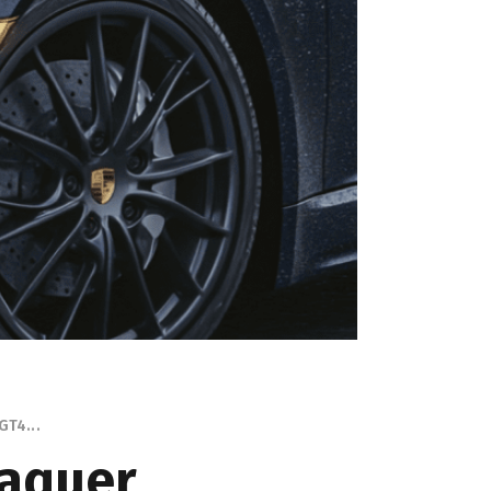
GT4...
raquer