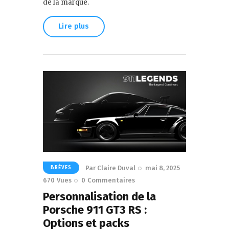
de la marque.
Lire plus
Par
Claire Duval
mai 8, 2025
BRÈVES
670
Vues
0
Commentaires
Personnalisation de la
Porsche 911 GT3 RS :
Options et packs