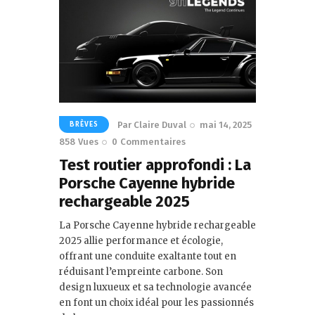
Par
Claire Duval
mai 14, 2025
BRÈVES
858
Vues
0
Commentaires
Test routier approfondi : La
Porsche Cayenne hybride
rechargeable 2025
La Porsche Cayenne hybride rechargeable
2025 allie performance et écologie,
offrant une conduite exaltante tout en
réduisant l’empreinte carbone. Son
design luxueux et sa technologie avancée
en font un choix idéal pour les passionnés