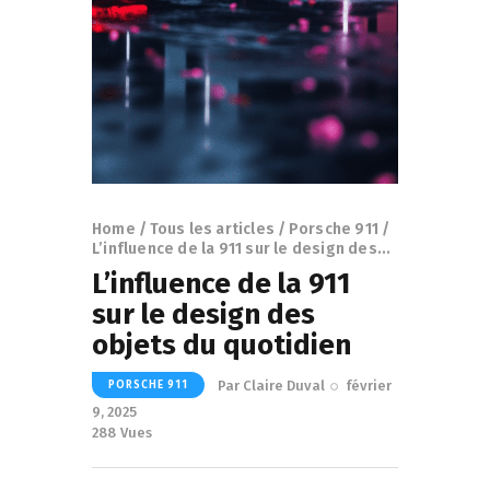
Home
Tous les articles
Porsche 911
L’influence de la 911 sur le design des...
L’influence de la 911
sur le design des
objets du quotidien
Par
Claire Duval
février
PORSCHE 911
9, 2025
288
Vues