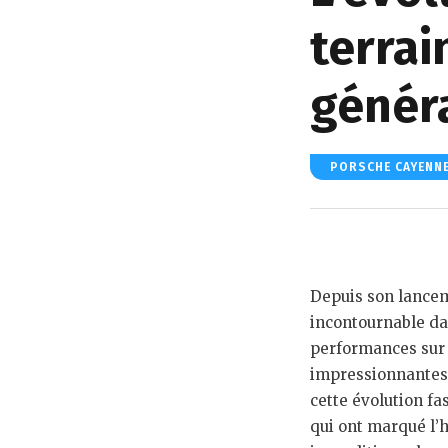
terrai
génér
PORSCHE CAYENN
Depuis son lance
incontournable da
performances sur 
impressionnantes q
cette évolution fa
qui ont marqué l’