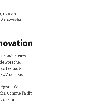
, tout en
e de Porsche.
novation
des conducteurs
 de Porsche.
acités tout-
 SUV de luxe.
ntégrant de
lir. Comme l’a dit
; c’est une