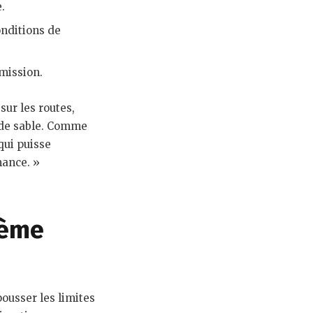
.
nditions de
mission.
ur les routes,
s de sable. Comme
qui puisse
mance. »
ième
ousser les limites