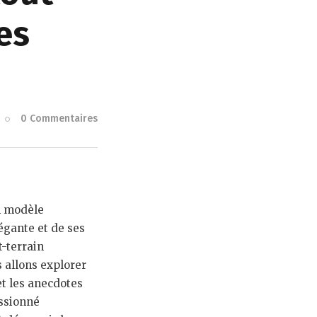
es
0
Commentaires
n modèle
égante et de ses
-terrain
s allons explorer
et les anecdotes
assionné