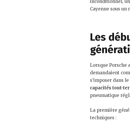
inconditionnel, un
Cayenne sous un n
Les débu
générat
Lorsque Porsche a
demandaient comme
s’imposer dans le 
capacités tout-te
pneumatique réglab
La première génér
techniques :