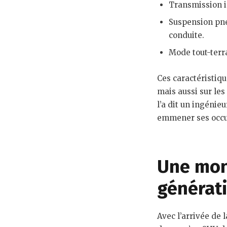
Transmission i
Suspension pne
conduite.
Mode tout-terr
Ces caractéristiq
mais aussi sur le
l’a dit un ingénie
emmener ses occup
Une mon
générat
Avec l’arrivée de 