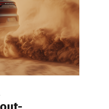
.
tout-