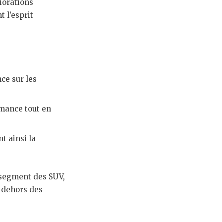
iorations
 l’esprit
ce sur les
rmance tout en
t ainsi la
 segment des SUV,
n dehors des