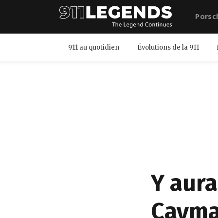
Porsc
911 au quotidien
Évolutions de la 911
Y aura
Cayma