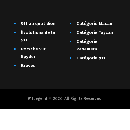
911 au quotidien
Catégorie Macan
Évolutions de la
Catégorie Taycan
911
Catégorie
Porsche 918
Panamera
Spyder
Catégorie 911
Brèves
911Legend © 2026. All Rights Reserved.
Français
English
(
Anglais
)