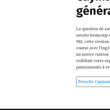
génér
La question de sav
suscite beaucoup 
981, cette version
course avec l’ing
un novice curieux 
redéfinir votre ex
passionnants à ven
Porsche Cayma